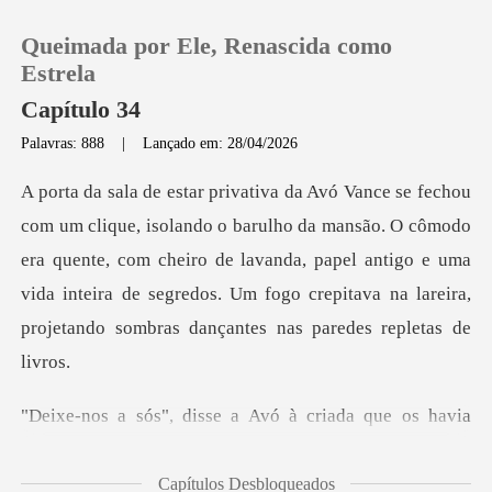
Queimada por Ele, Renascida como
Estrela
Capítulo 34
Palavras: 888
|
Lançado em: 28/04/2026
0
Loja
mansão. O cômodo
era quente, com cheiro de lavanda, papel antigo e uma
Histórico
vida inteira de segred
Sair
isse a Avó à criada
Baixar App
Capítulos Desbloqueados