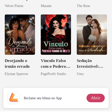
Alfa
Velvet Piston
Mazane
The Rose
Desejando o
Vínculo Falso
Sedução
irmão errado
com o Poderoso
Irresistível:
Inimigo do Meu
Amar de
Elysian Sparrow
PageProfit Studio
Uma
Ex
Verdade
Abrir
Reclame seu bônus no App