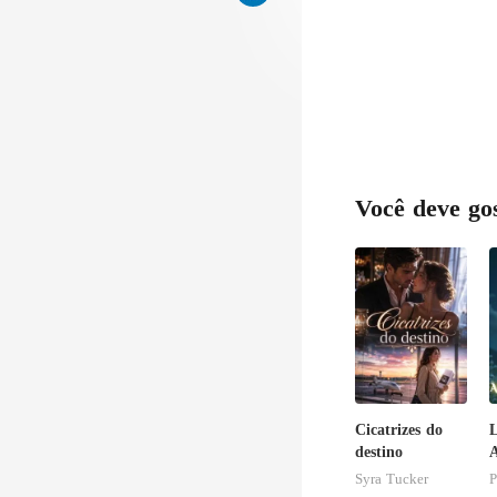
Você deve go
Cicatrizes do
destino
A
Syra Tucker
P