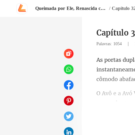
Queimada por Ele, Renascida como Estrela
/
Capítulo 3
Capítulo 
|
Palavras: 1054
instantaneame
passos lentos,