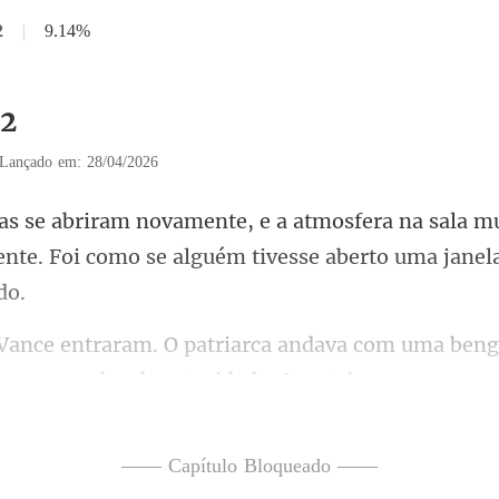
2
|
9.14%
32
Lançado em: 28/04/2026
ra na sala 
nte. Foi como se alg
 mas pesados de autoridade. A matriarca, pequ
—— Capítulo Bloqueado ——