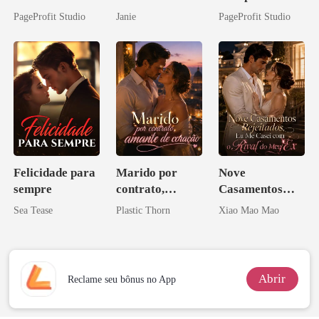
companheiro e
o do Alfa:
PageProfit Studio
Janie
PageProfit Studio
eu a deixei
Perder Sua
Verdadeira
Companheira
Felicidade para
Marido por
Nove
sempre
contrato,
Casamentos
amante de
Rejeitados, Eu
Sea Tease
Plastic Thorn
Xiao Mao Mao
coração
Me Casei com o
Rival do Meu
Ex
Abrir
Reclame seu bônus no App