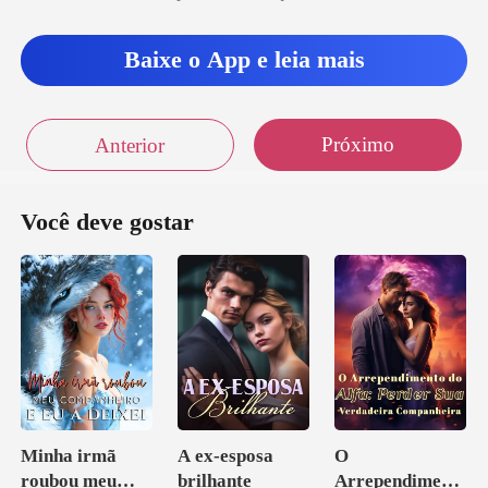
Baixe o App e leia mais
Próximo
Anterior
Você deve gostar
Minha irmã
A ex-esposa
O
roubou meu
brilhante
Arrependiment