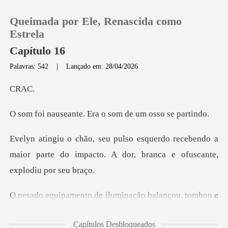
Queimada por Ele, Renascida como
Estrela
Capítulo 16
Palavras: 542
|
Lançado em: 28/04/2026
0
R
Loja
e. Era o som de um
Histórico
recebendo a
maior parte do impacto. A dor,
Sair
Baixar App
e
desabou ao lado dela. A base de metal errou sua ca
Capítulos Desbloqueados