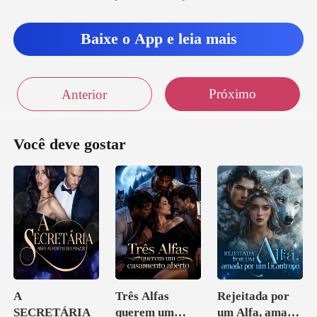
Baixe o App e leia mais
Próximo
Anterior
Você deve gostar
A
Três Alfas
Rejeitada por
SECRETÁRIA
querem um
um Alfa, amada