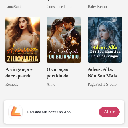
casamento
por um
LunaSants
Constance Luna
Baby Kemo
aberto
Licantropo
A vingança é
O coração
Adeus, Alfa.
doce quando
partido do
Não Sou Mais
você é uma
bilionário
Sua Bolsa de
Remedy
Anne
PageProfit Studio
zilionária
Sangue
Abrir
Reclame seu bônus no App