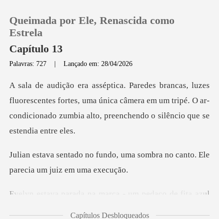
Queimada por Ele, Renascida como
Estrela
Capítulo 13
Palavras: 727
|
Lançado em: 28/04/2026
0
Loja
centes fortes, uma única câmera em um tripé. O ar-
condicionado
Histórico
o, uma sombra no canto. Ele
Sair
p
Baixar App
a marca - um pedaço de
Capítulos Desbloqueados