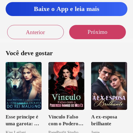
Baixe o App e leia mais
Próximo
Anterior
Você deve gostar
Esse príncipe é
Vínculo Falso
A ex-esposa
uma garota: A
com o Poderoso
brilhante
companheira
Inimigo do Meu
Kiss Leilani
PageProfit Studio
Janie