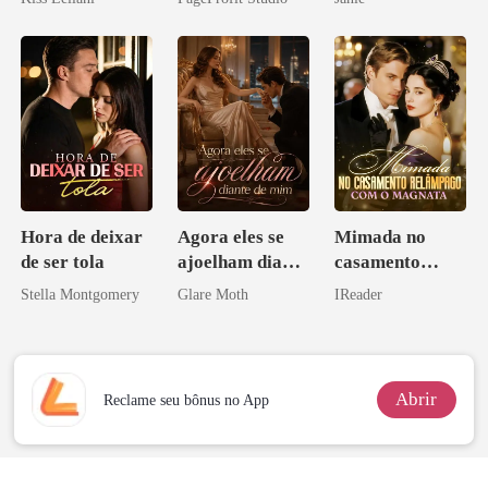
escrava do rei
Ex
maligno
Hora de deixar
Agora eles se
Mimada no
de ser tola
ajoelham diante
casamento
de mim
relâmpago com
Stella Montgomery
Glare Moth
IReader
o magnata
Abrir
Reclame seu bônus no App