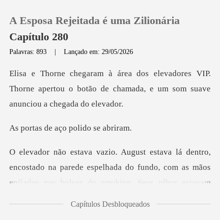
A Esposa Rejeitada é uma Zilionária
Capítulo 280
Palavras: 893
|
Lançado em: 29/05/2026
0
s VIP.
Thorne apertou o botão de chamada, e
Loja
e aço polid
Histórico
Sair
tado na parede espelhada do fundo, com as mãos
enfiadas nos
Baixar App
Capítulos Desbloqueados