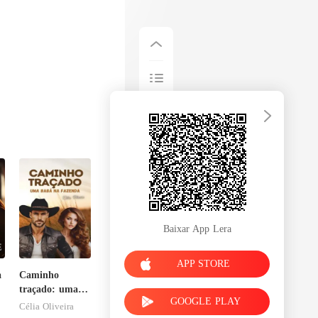
Baixar App Lera
APP STORE
a
Caminho
traçado: uma
GOOGLE PLAY
babá na
Célia Oliveira
fazenda