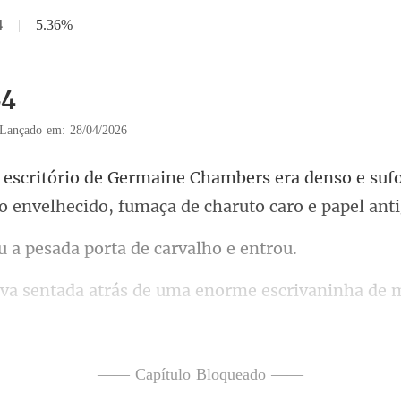
4
|
5.36%
24
Lançado em: 28/04/2026
era denso e suf
ro enve
pesada porta de c
ninha de 
o rígido, verde-es
—— Capítulo Bloqueado ——