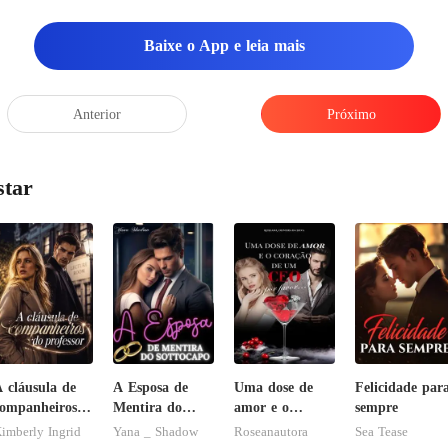
Baixe o App e leia mais
Anterior
Próximo
star
 cláusula de
A Esposa de
Uma dose de
Felicidade par
ompanheiros
Mentira do
amor e o
sempre
o professor
Sottocapo
coração de um
imberly Ingrid
Yana _ Shadow
Roseanautora
Sea Tease
CEO, por favor