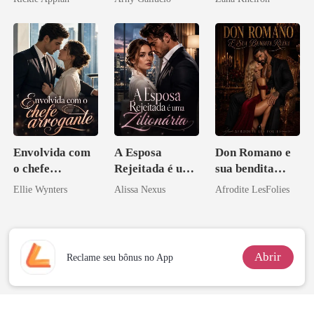
Disfarçado
Envolvida com
A Esposa
Don Romano e
o chefe
Rejeitada é uma
sua bendita
arrogante
Zilionária
ruína
Ellie Wynters
Alissa Nexus
Afrodite LesFolies
Abrir
Reclame seu bônus no App