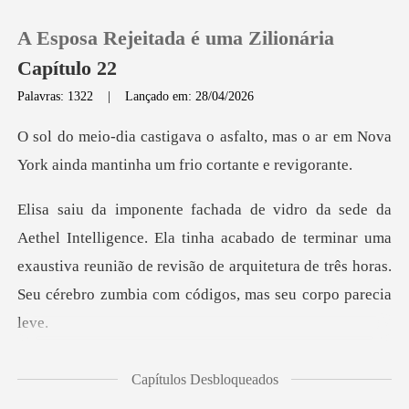
A Esposa Rejeitada é uma Zilionária
Capítulo 22
Palavras: 1322
|
Lançado em: 28/04/2026
0
to, mas o ar em Nova
York ainda man
Loja
a tinha acabado de terminar uma
Histórico
exaustiva reunião de revisão de arquitetura
Sair
Baixar App
comp
Capítulos Desbloqueados