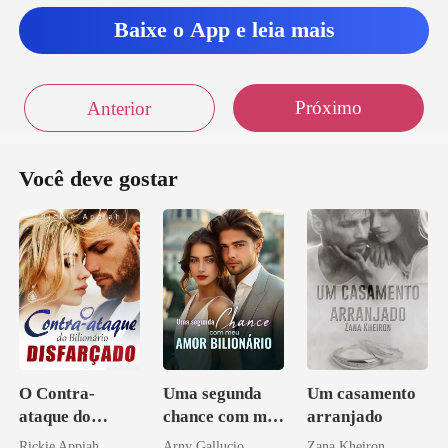
Baixe o App e leia mais
Próximo
Anterior
Você deve gostar
O Contra-
Uma segunda
Um casamento
ataque do
chance com meu
arranjado
Bilionário
amor bilionário
Rickie Appiah
Arny Gallucio
Zana Kheiron