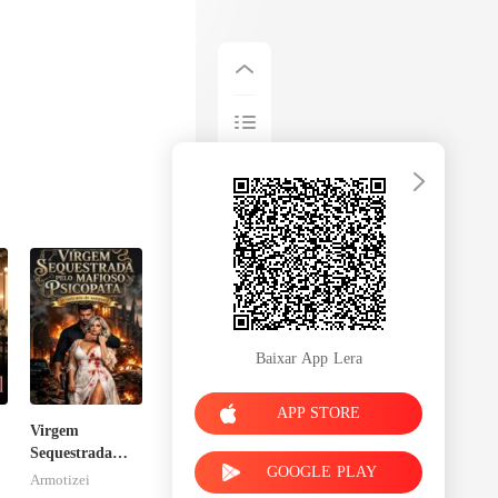
Baixar App Lera
APP STORE
Virgem
Sequestrada
GOOGLE PLAY
pelo Mafioso
Armotizei
Psicopata :