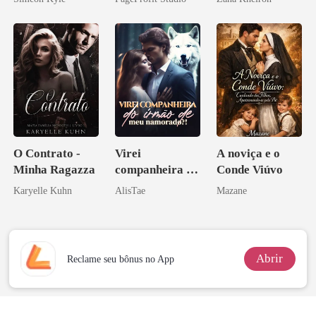
Ascende
O Contrato -
Virei
A noviça e o
Minha Ragazza
companheira do
Conde Viúvo
irmão de meu
Karyelle Kuhn
AlisTae
Mazane
namorado?!
Abrir
Reclame seu bônus no App