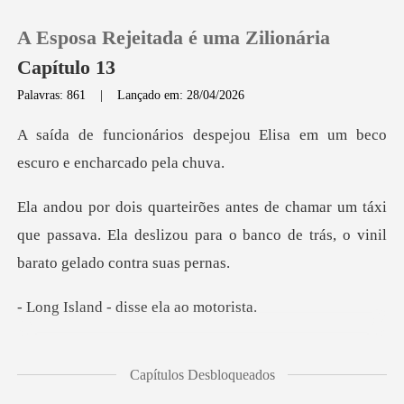
A Esposa Rejeitada é uma Zilionária
Capítulo 13
Palavras: 861
|
Lançado em: 28/04/2026
0
pejou Elisa em um beco
escu
Loja
m táxi
que passava. Ela deslizou para o banco de
Histórico
Sair
- disse ela
Baixar App
lar do bolso e o
Capítulos Desbloqueados
ente, a t