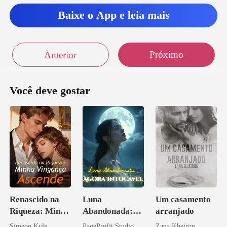
Baixe o App e leia mais
Próximo
Anterior
Você deve gostar
Renascido na
Luna
Um casamento
Riqueza: Minha
Abandonada:
arranjado
Vingança
Agora Intocável
Simeon Kyle
PageProfit Studio
Zana Kheiron