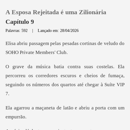
A Esposa Rejeitada é uma Zilionária
Capítulo 9
Palavras: 592
|
Lançado em: 28/04/2026
0
esadas cortinas de veludo do
Loja
correu os corredores escuros e cheios de fumaça,
Histórico
segu
Sair
a de latão e abriu a
Baixar App