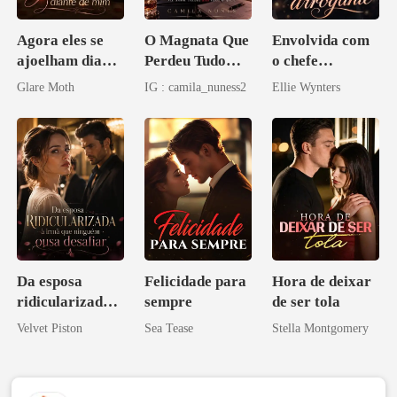
Agora eles se
O Magnata Que
Envolvida com
ajoelham diante
Perdeu Tudo
o chefe
de mim
Inclusive Ela
arrogante
Glare Moth
IG : camila_nuness2
Ellie Wynters
Da esposa
Felicidade para
Hora de deixar
ridicularizada à
sempre
de ser tola
irmã que
Velvet Piston
Sea Tease
Stella Montgomery
ninguém ousa
desafiar