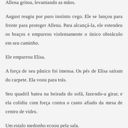
ou, levanta
te para proteger Allena. Para alcançá-la, ele estendeu
os bra
purrou
nsa. Os pés de Elisa saíram
d
ndo-a girar, e
ela colidiu com força contr
edonho ecoo