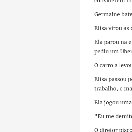
co
trabalho, e m