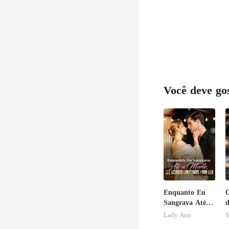
Você deve go
Enquanto Eu
C
Sangrava Até a
d
Morte, Ele
Lady Ann
S
Acendia