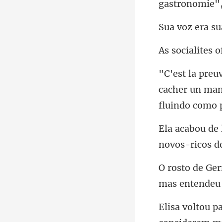
cacher un manq
nov
mas entend