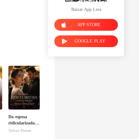
Baixar App Lera
APP STORE
GOOGLE PLAY
Da esposa
ridicularizada à
irmã que
Velvet Piston
ninguém ousa