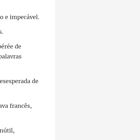
rée de
desesperada de
ava francês,
nútil,