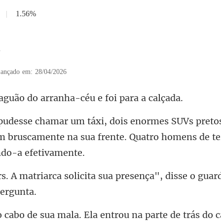
|
1.56%
7
ançado em: 28/04/2026
o do arranha-céu e
to
m bruscamente na sua frente. Quat
ita sua presença", disse o guar
a mala. Ela entrou na part