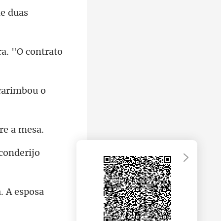
a. "O co
sconderijo
. A espos