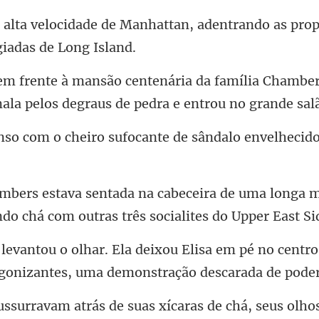
nhattan, adentrando as pro
família Chambers
mala pe
eiro sufocante de sândalo
a de uma longa 
do chá co
sa em pé no centro
g
xícaras de chá, seus olh