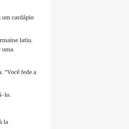
u um cardápio
aine latiu.
a. "Você fede