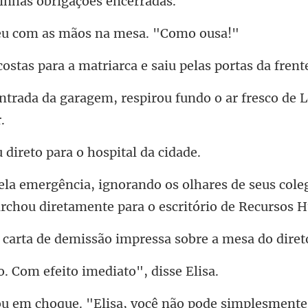
om as mãos na me
ara a matriarca e saiu
m, respirou fundo o ar fresco
direto para o ho
ares de seus cole
archou di
demissão impressa sobre
om efeito imedia
implesmente 