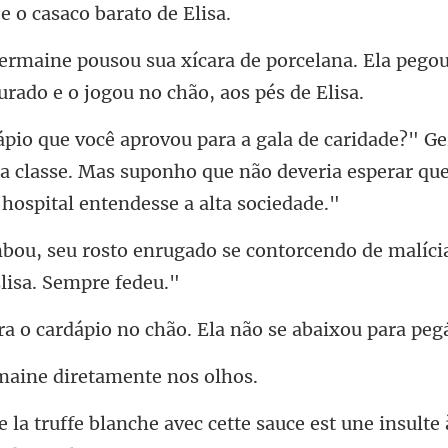
orcelana. Ela pego
ta classe. Mas suponho que não deveria e
e contorcendo de malíci
ápio no chão. Ela não s
maine diretam
avec cette sauce est une insult