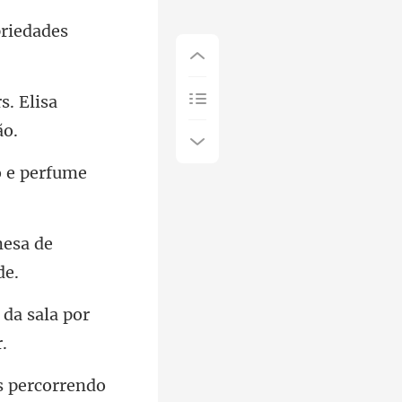
priedades
. Elisa
mesa de
 da sala por
os percorrendo