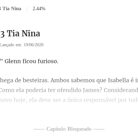
3 Tia Nina
|
2.44%
23 Tia Nina
Lançado em: 19/06/2020
." Glenn fi
Como ela poderia ter ofendido James? Consideran
na", a garota repetiu o
—— Capítulo Bloqueado ——