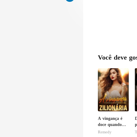
Você deve go
A vingança é
D
doce quando
p
você é uma
Remedy
zilionária
b