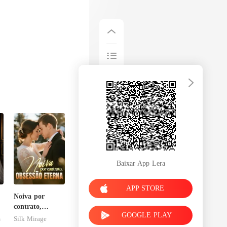
Baixar App Lera
APP STORE
Noiva por
contrato,
GOOGLE PLAY
obsessão eterna
s
Silk Mirage