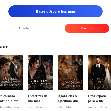
Baixe o App e leia mais
Anterior
Próximo
star
e coração
Cicatrizes de
Agora eles se
Uma esposa
artido à esposa
um laço
ajoelham diante
para o meu
de um
rompido
de mim
irmão
Theo Montgomery
Calv Momose
Glare Moth
Anabella Briane
ilionário