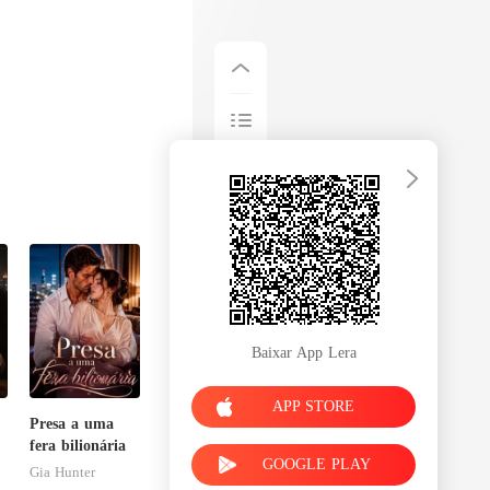
Baixar App Lera
APP STORE
Presa a uma
e
fera bilionária
GOOGLE PLAY
Gia Hunter