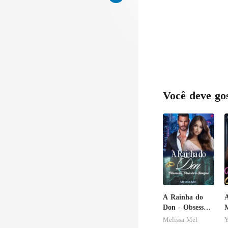
Você deve go
A Rainha do
A
Don - Obsessão,
M
Paixão e
S
Melissa Mel
Y
Sangue