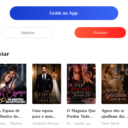
nar era que ao mesmo tempo e
Grátis no App.
Anterior
Próximo
star
 Esposa de
Uma esposa
O Magnata Que
Agora eles se
entira do
para o meu
Perdeu Tudo
ajoelham diant
ottocapo
irmão
Inclusive Ela
de mim
ana _ Shadow
Anabella Brianes
IG : camila_nuness2
Glare Moth