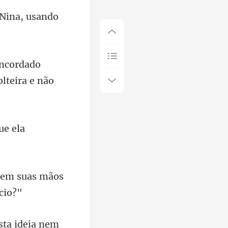
 Nina, usando
do
ltei
a em suas mãos