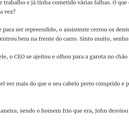
e trabalho e já tinha comet
e cerrou os dent
entr
eitou e olhou para a garota n
ue o seu cabelo preto comprido
o homem frio que era, Joh