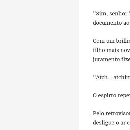
filho mais nov
... a
e