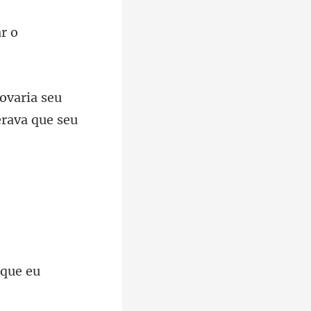
erava
 qu