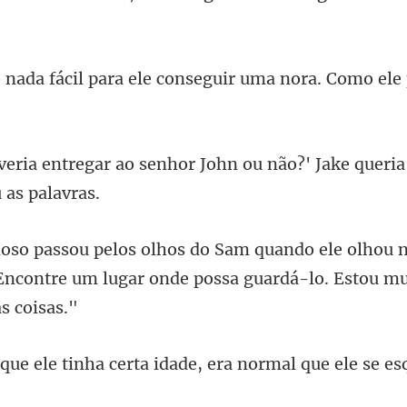
ra ele conseguir uma nora. C
enhor John ou não?' Jake queria
hou 
Encontre um lugar onde possa
erta idade, era normal que e