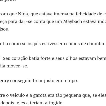
e de e
eça para dar-se conta q
mo se os pés estivess
forte e seus olhos estavam bem
y conseguiu frea
ra tão pequena que, se el