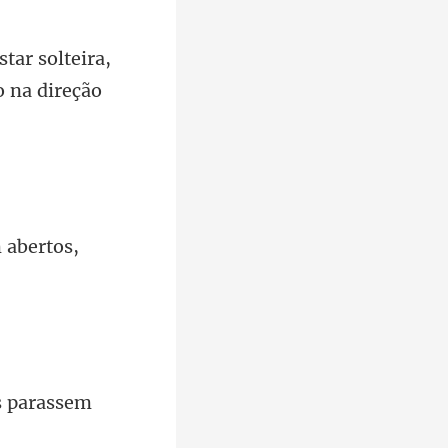
star solteira,
 a
es parassem