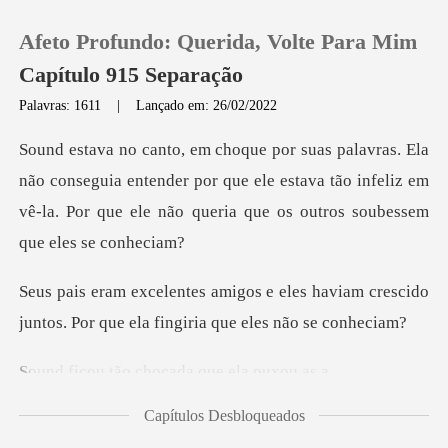
Afeto Profundo: Querida, Volte Para Mim
Capítulo 915 Separação
Palavras: 1611
|
Lançado em: 26/02/2022
0
seguia entender por que ele estava tão infeliz em
Loja
vê-la. Por qu
Histórico
es haviam crescido
Sair
juntos. Por que el
o chocada que
Baixar App
Capítulos Desbloqueados