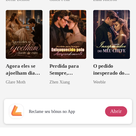
pai dele
Agora eles se
Perdida para
O pedido
ajoelham diante
Sempre,
inesperado do
de mim
Enlouquecido
meu chefe
Glare Moth
Zhen Xiang
Weeble
pelo
Arrependiment
o
Abrir
Reclame seu bônus no App