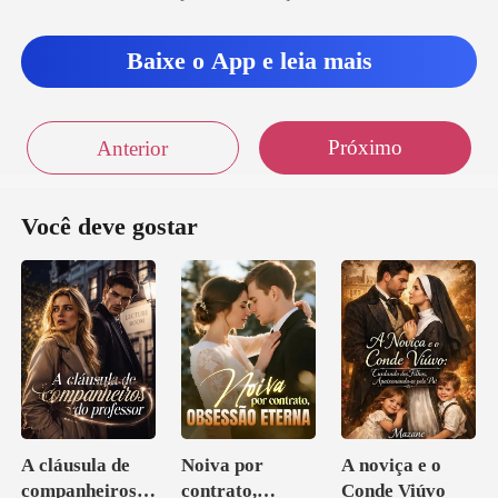
Ma
Baixe o App e leia mais
Próximo
Anterior
Você deve gostar
A cláusula de
Noiva por
A noviça e o
companheiros
contrato,
Conde Viúvo