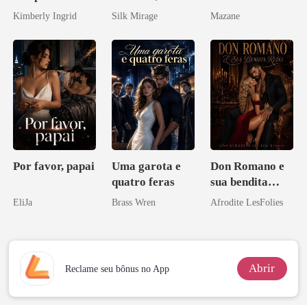
do professor
obsessão eterna
Kimberly Ingrid
Silk Mirage
Mazane
Por favor, papai
Uma garota e
Don Romano e
quatro feras
sua bendita
ruína
EliJa
Brass Wren
Afrodite LesFolies
Abrir
Reclame seu bônus no App