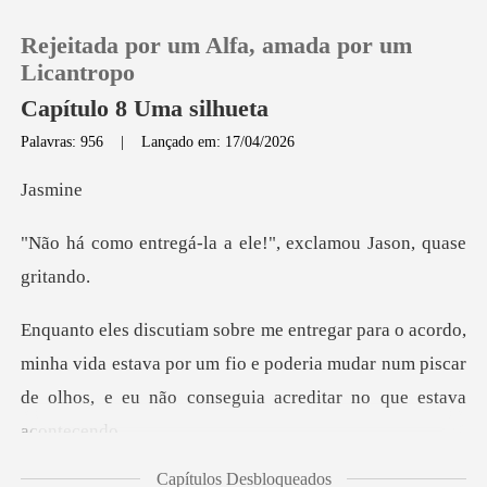
Rejeitada por um Alfa, amada por um
Licantropo
Capítulo 8 Uma silhueta
Palavras: 956
|
Lançado em: 17/04/2026
0
sm
Loja
la a ele!", exclamou
Histórico
Sair
nha vida estava por um fio e poderia mudar num piscar
de ol
Baixar App
Capítulos Desbloqueados
isse meu pai, irritado. "A