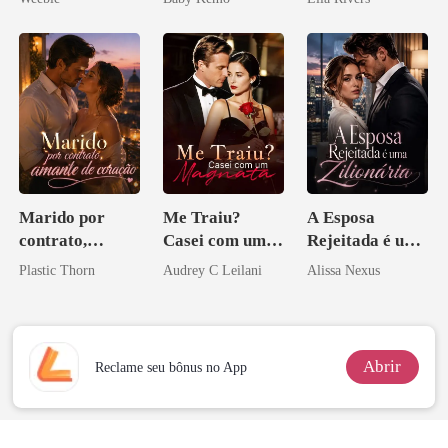
Licantropo
Marido por
Me Traiu?
A Esposa
contrato,
Casei com um
Rejeitada é uma
amante de
Magnata
Zilionária
Plastic Thorn
Audrey C Leilani
Alissa Nexus
coração
Abrir
Reclame seu bônus no App