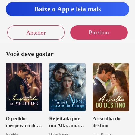
Baixe o App e leia mais
Próximo
Anterior
Você deve gostar
O pedido
Rejeitada por
A escolha do
inesperado do
um Alfa, amada
destino
meu chefe
por um
Weeble
Baby Kemo
Lila Rivers