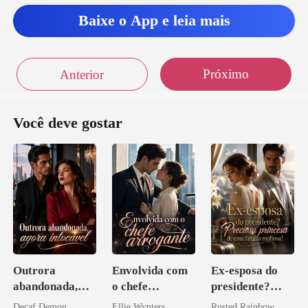
Baixe o App e leia mais
Próximo
Anterior
Você deve gostar
Outrora
Envolvida com
Ex-esposa do
abandonada,
o chefe
presidente?
agora intocável
arrogante
Preciosa
Decaf Demon
Ellie Wynters
Rusted Rainbow