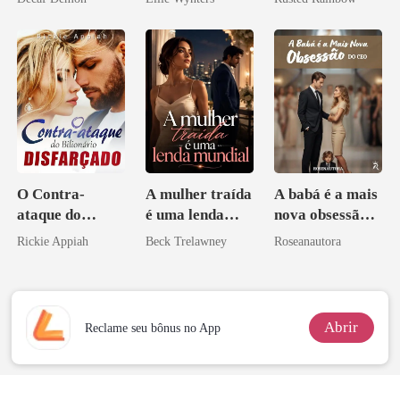
princesa de uma
família
mafiosa!
O Contra-
A mulher traída
A babá é a mais
ataque do
é uma lenda
nova obsessão
Bilionário
mundial
do CEO
Rickie Appiah
Beck Trelawney
Roseanautora
Disfarçado
Abrir
Reclame seu bônus no App