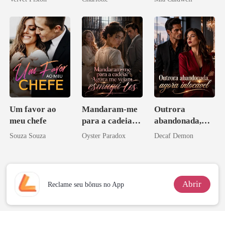
ninguém ousa
Noivo
desafiar
Um favor ao
Mandaram-me
Outrora
meu chefe
para a cadeia?
abandonada,
Agora me
agora intocável
Souza Souza
Oyster Paradox
Decaf Demon
vejam esmagá-
los
Abrir
Reclame seu bônus no App