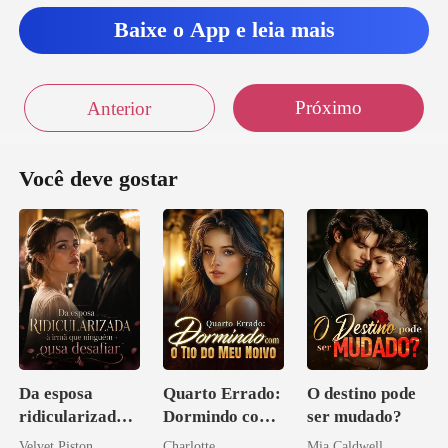
Baixe o App e leia mais
Próximo
Anterior
Você deve gostar
Da esposa
Quarto Errado:
O destino pode
ridicularizada à
Dormindo com
ser mudado?
irmã que
o Tio do Meu
Velvet Piston
Charlotte
Mia Caldwell