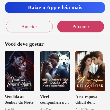
Baixe o App e leia mais
Próximo
Anterior
Você deve gostar
Vendida ao
Virei
A ex-esposa
Senhor da Noite
companheira do
difícil de
irmão de meu
reconquistar
Seenbi
AlisTae
Adolf Dunne