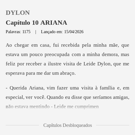
DYLON
Capítulo 10 ARIANA
Palavras: 1175
|
Lançado em: 15/04/2026
0
uco preocupada com a minha demora, mas
Loja
feliz por receber a ilust
Histórico
, em
Sair
especial, ver você. Quando eu disse que seríam
Baixar App
Capítulos Desbloqueados