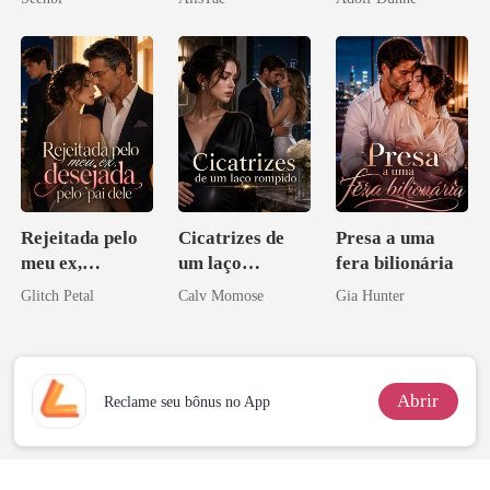
namorado?!
Rejeitada pelo
Cicatrizes de
Presa a uma
meu ex,
um laço
fera bilionária
desejada pelo
rompido
Glitch Petal
Calv Momose
Gia Hunter
pai dele
Abrir
Reclame seu bônus no App