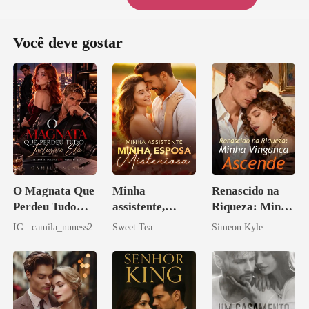
Você deve gostar
O Magnata Que
Minha
Renascido na
Perdeu Tudo
assistente,
Riqueza: Minha
Inclusive Ela
minha esposa
Vingança
IG : camila_nuness2
Sweet Tea
Simeon Kyle
misteriosa
Ascende