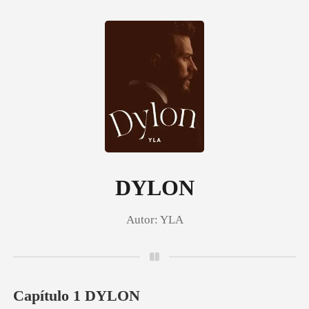
0
Loja
Histórico
DYLON
Autor:
YLA
Sair
Baixar App
Capítulo 1 DYLON