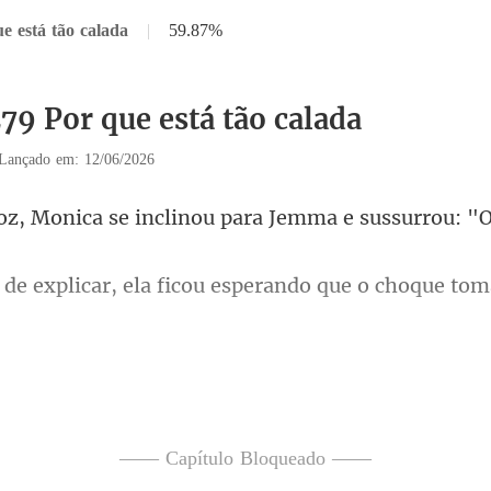
e está tão calada
|
59.87%
79 Por que está tão calada
Lançado em: 12/06/2026
e inclinou para Jemma e s
ficou esperando que o choque to
tou um leve r
ilha, Monica piscou os olh
—— Capítulo Bloqueado ——