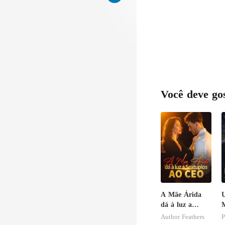
Você deve go
A Mãe Árida
dá à luz a
Sextuplos ao
Author Feathers
P
CEO