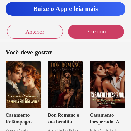
Baixe o App e leia mais
Próximo
Anterior
Você deve gostar
Casamento
Don Romano e
Casamento
Relâmpago com
sua bendita
inesperado. A
o Pai da Minha
ruína
noite que mudou
Waneta Csuja
Afrodite LesFolies
Érica Christiehh