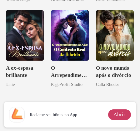
Melhor Amiga
minha vida
A ex-esposa
O
O novo mundo
brilhante
Arrependiment
após o divórcio
o do Alfa: O
Janie
PageProfit Studio
Calla Rhodes
Contrato Real
da Híbrida
Abrir
Reclame seu bônus no App