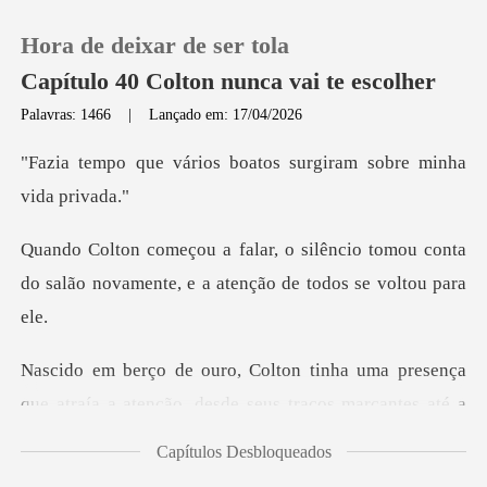
Hora de deixar de ser tola
Capítulo 40 Colton nunca vai te escolher
Palavras: 1466
|
Lançado em: 17/04/2026
0
s boatos surgiram sobr
Loja
cio tomou conta
do salão novamente, e
Histórico
Sair
e atraía a atenção, desde seus traços marcantes até a
Baixar App
Capítulos Desbloqueados