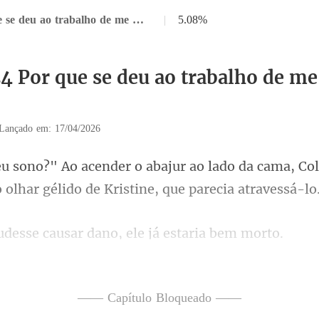
Capítulo 24 Por que se deu ao trabalho de me manter por perto
|
5.08%
24 Por que se deu ao trabalho de m
Lançado em: 17/04/2026
lado da cama, Col
 olhar g
causar dano, ele j
oração se apertou com a in
—— Capítulo Bloqueado ——