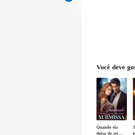
Você deve go
Quando ela
T
deixa de ser
p