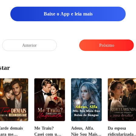
desviar o olhar, mant
Baixe o App e leia mais
Anterior
Próximo
star
arde demais
Me Traiu?
Adeus, Alfa.
Da esposa
ara me
Casei com um
Não Sou Mais
ridicularizada 