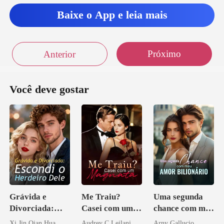
Baixe o App e leia mais
Próximo
Anterior
Você deve gostar
Grávida e
Me Traiu?
Uma segunda
Divorciada:
Casei com um
chance com meu
Escondi o
Magnata
amor bilionário
Xi Jin Qian Hua
Audrey C Leilani
Arny Gallucio