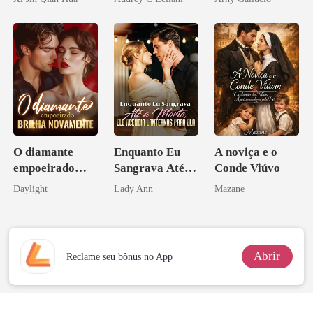
Herdeiro Dele
O diamante
Enquanto Eu
A noviça e o
empoeirado
Sangrava Até a
Conde Viúvo
brilha
Morte, Ele
Daylight
Lady Ann
Mazane
novamente
Acendia
Lanternas Para
Ela
Abrir
Reclame seu bônus no App