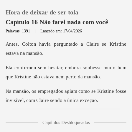
Hora de deixar de ser tola
Capítulo 16 Não farei nada com você
Palavras: 1391
|
Lançado em: 17/04/2026
0
guntado a Claire se Kri
Loja
a soubesse muito bem
que Kristin
Histórico
mo se Kristine fosse
Sair
invisível, c
Baixar App
to e prestou atenção em
Capítulos Desbloqueados