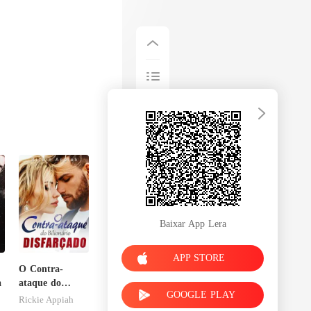
Baixar App Lera
APP STORE
O Contra-
a
ataque do
GOOGLE PLAY
Bilionário
Rickie Appiah
Disfarçado