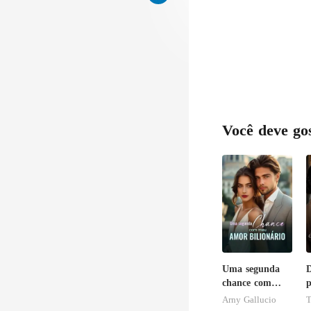
Você deve go
Uma segunda
D
chance com
p
meu amor
Arny Gallucio
bilionário
b