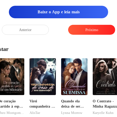
Devin, a presença de Colto
Baixe o App e leia mais
Anterior
Próximo
star
e coração
Virei
Quando ela
O Contrato -
artido à esposa
companheira do
deixa de ser
Minha Ragazz
de um
irmão de meu
submissa
Theo Montgomery
AlisTae
Lynna Morrow
Karyelle Kuhn
ilionário
namorado?!