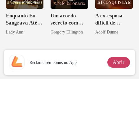
Enquanto Eu
Um acordo
A ex-esposa
Sangrava Até a
secreto com
difícil de
Morte, Ele
meu chefe
reconquistar
Lady Ann
Gregory Ellington
Adolf Dunne
Acendia
bilionário
Lanternas Para
Ela
Abrir
Reclame seu bônus no App