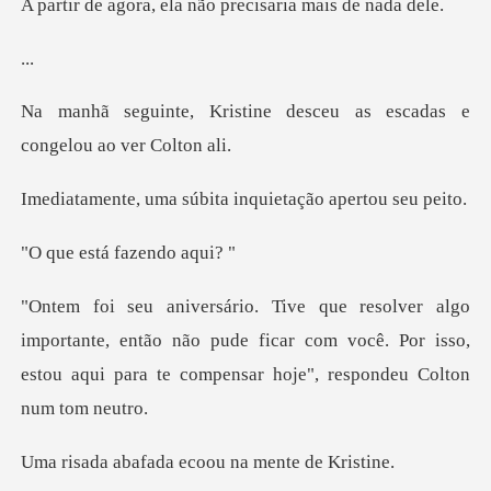
ela não precisaria
.
ne desceu as escadas e
co
súbita inquietação
tá fazend
ante, então não pude ficar com você. Por isso,
estou aqui
ada ecoou na me