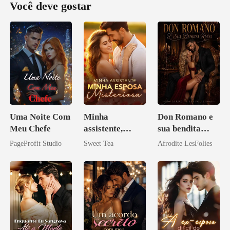
Você deve gostar
Uma Noite Com
Minha
Don Romano e
Meu Chefe
assistente,
sua bendita
minha esposa
ruína
PageProfit Studio
Sweet Tea
Afrodite LesFolies
misteriosa