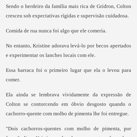
de Gridron, Colton
cresceu sob expecta
unca foi algo q
-lo por becos apertados
e experim
rimeiro lugar que el
olton se contorcendo em óbvio desgosto quando o
cac
or