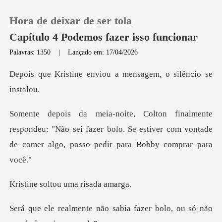
Hora de deixar de ser tola
Capítulo 4 Podemos fazer isso funcionar
Palavras: 1350
|
Lançado em: 17/04/2026
0
nviou a mensagem, o s
Loja
ndeu: "Não sei fazer bolo. Se estiver com vontade
Histórico
de
Sair
ltou uma ri
Baixar App
sabia fazer bolo, ou só não