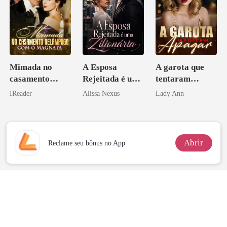
Mimada no
A Esposa
A garota que
casamento
Rejeitada é uma
tentaram
relâmpago com
Zilionária
apagar
IReader
Alissa Nexus
Lady Ann
o magnata
Abrir
Reclame seu bônus no App