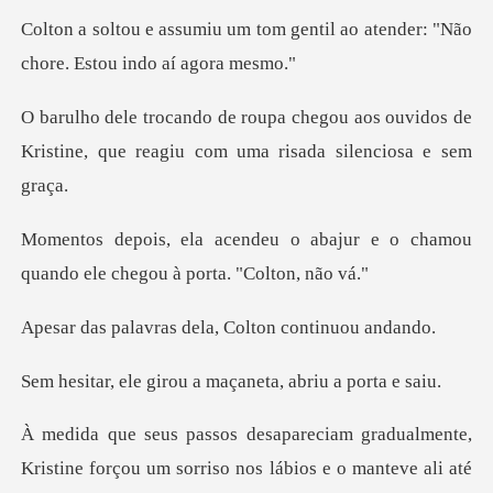
om gentil ao atender: "Não
cho
u aos ouvidos de
Kristine, que reagiu
abajur e o chamou
quando ele ch
as dela, Colton c
rou a maçaneta, abr
ne forçou um sorriso nos lábios e o manteve ali até