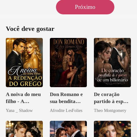
Próximo
Você deve gostar
A noiva do meu
Don Romano e
De coração
filho - A
sua bendita
partido à esposa
Redenção do
ruína
de um bilionário
Yana _ Shadow
Afrodite LesFolies
Theo Montgomery
grego