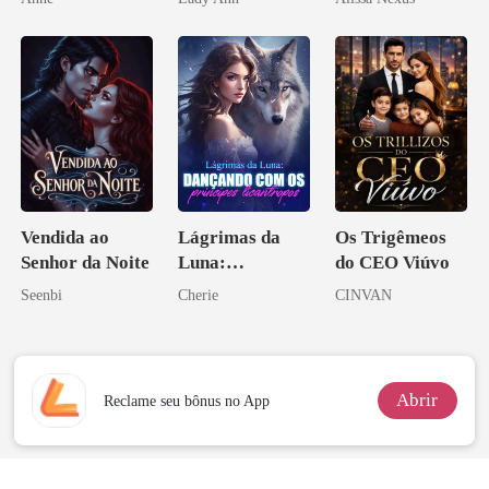
Acendia
Lanternas Para
Ela
Vendida ao
Lágrimas da
Os Trigêmeos
Senhor da Noite
Luna:
do CEO Viúvo
Dançando com
Seenbi
Cherie
CINVAN
os príncipes
licantropos
Abrir
Reclame seu bônus no App