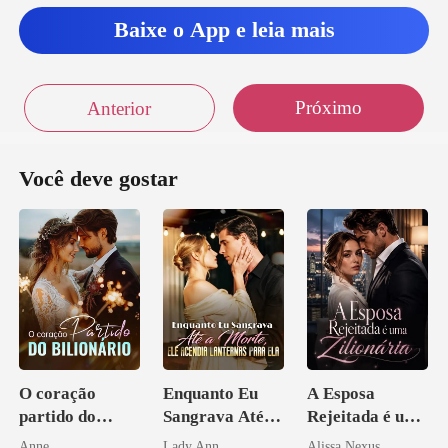
Baixe o App e leia mais
Próximo
Anterior
Você deve gostar
O coração
Enquanto Eu
A Esposa
partido do
Sangrava Até a
Rejeitada é uma
bilionário
Morte, Ele
Zilionária
Anne
Lady Ann
Alissa Nexus