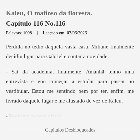
Kaleu, O mafioso da floresta.
Capítulo 116 No.116
Palavras: 1008
|
Lançado em: 03/06/2026
0
a, Miliane finalmente
decidiu liga
Loja
meçar a estudar para passar no
Histórico
vestibular. Estou me sentindo bem po
Sair
em certe
Baixar App
Capítulos Desbloqueados
Si