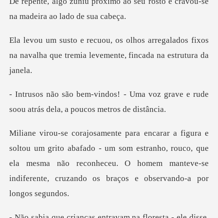
o ao seu rosto e cravou-se
na
regalados fixos
na navalha que tremia le
Uma voz grave e rude
soou atrás d
afado - um som estranho, rouco, que
ela mesma não reconheceu. O homem man
sse,