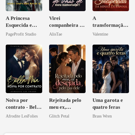
A Princesa
Virei
A
Esquecida e
companheira do
transformação
Seus
irmão de meu
inesperada da
PageProfit Studio
AlisTae
Valentine
Companheiros
namorado?!
minha ex-
Beta
esposa
Noiva por
Rejeitada pelo
Uma garota e
contrato - Bella
meu ex,
quatro feras
Mia
desejada pelo
Afrodite LesFolies
Glitch Petal
Brass Wren
pai dele