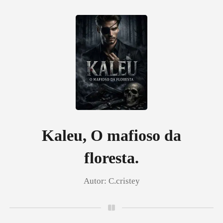
0
Loja
Histórico
Kaleu, O mafioso da
floresta.
Sair
Autor:
C.cristey
Baixar App