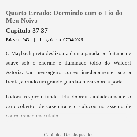
Quarto Errado: Dormindo com o Tio do
Meu Noivo
Capítulo 37 37
Palavras: 943
|
Lançado em: 07/04/2026
0
Loja
orme e iluminado toldo do Waldorf
Astoria. Um mensageiro correu imed
Histórico
samente o
Sair
caro cobertor de caxemira e o co
Baixar App
igad
Capítulos Desbloqueados