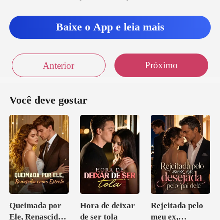
Baixe o App e leia mais
Próximo
Anterior
Você deve gostar
Queimada por
Hora de deixar
Rejeitada pelo
Ele, Renascida
de ser tola
meu ex,