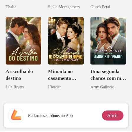
como Estrela
desejada pelo
Thalia
Stella Montgomery
Glitch Petal
pai dele
A escolha do
Mimada no
Uma segunda
destino
casamento
chance com meu
relâmpago com
amor bilionário
Lila Rivers
IReader
Arny Gallucio
o magnata
Abrir
Reclame seu bônus no App