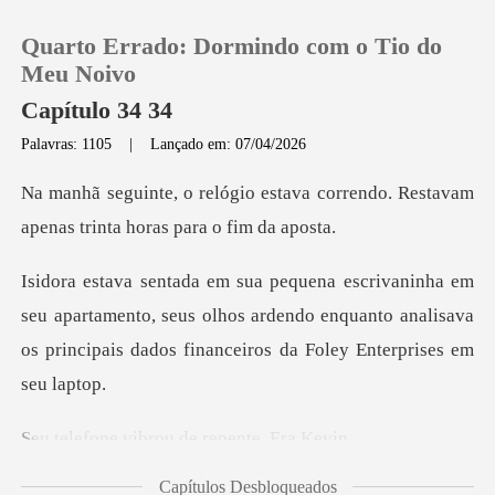
Quarto Errado: Dormindo com o Tio do
Meu Noivo
Capítulo 34 34
Palavras: 1105
|
Lançado em: 07/04/2026
0
ava correndo. Restavam
Loja
apenas tr
Histórico
apartamento, seus olhos ardendo enquanto analisava
os prin
Sair
Baixar App
ibrou de repen
Capítulos Desbloqueados
u. A voz d