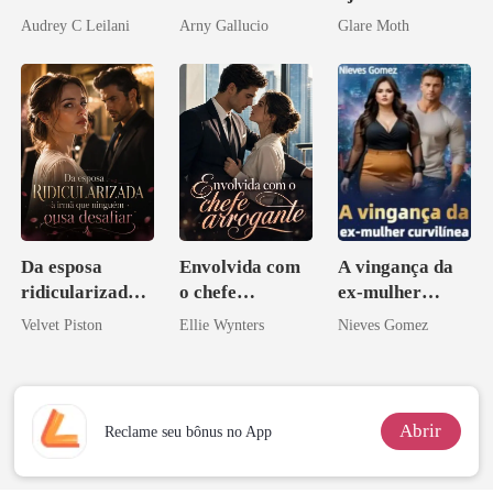
Magnata
amor bilionário
de mim
Audrey C Leilani
Arny Gallucio
Glare Moth
Da esposa
Envolvida com
A vingança da
ridicularizada à
o chefe
ex-mulher
irmã que
arrogante
curvilínea
Velvet Piston
Ellie Wynters
Nieves Gomez
ninguém ousa
desafiar
Abrir
Reclame seu bônus no App