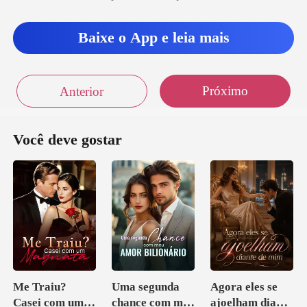
Baixe o App e leia mais
Próximo
Anterior
Você deve gostar
Me Traiu?
Uma segunda
Agora eles se
Casei com um
chance com meu
ajoelham diante