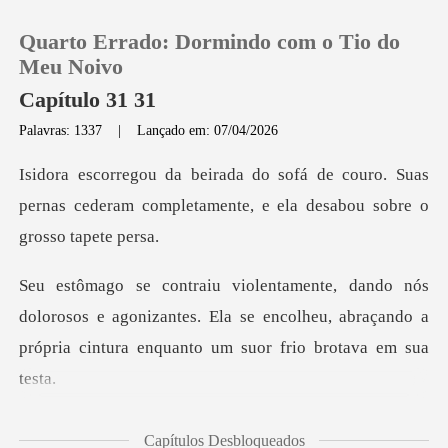
Quarto Errado: Dormindo com o Tio do
Meu Noivo
Capítulo 31 31
Palavras: 1337
|
Lançado em: 07/04/2026
0
couro. Suas
Loja
pernas cederam completamente,
Histórico
rosos e agonizantes. Ela se encolheu, abraçando a
Sair
próp
Baixar App
é, olhando para ela
Capítulos Desbloqueados