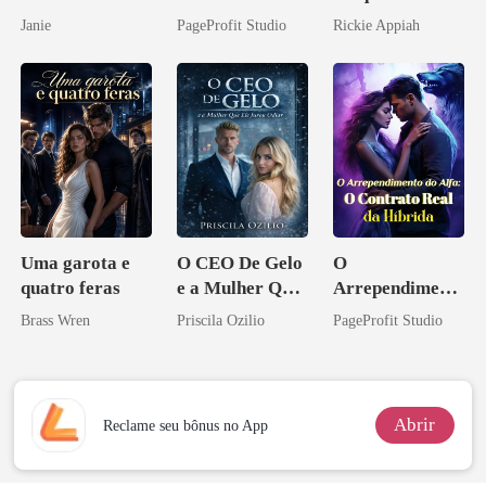
companheiro e
Bilionário
Janie
PageProfit Studio
Rickie Appiah
eu a deixei
Disfarçado
Uma garota e
O CEO De Gelo
O
quatro feras
e a Mulher Que
Arrependiment
Ele Jurou Odiar
o do Alfa: O
Brass Wren
Priscila Ozilio
PageProfit Studio
Contrato Real
da Híbrida
Abrir
Reclame seu bônus no App