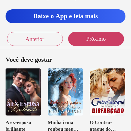
Baixe o App e leia mais
Próximo
Anterior
Você deve gostar
A ex-esposa
Minha irmã
O Contra-
brilhante
roubou meu
ataque do