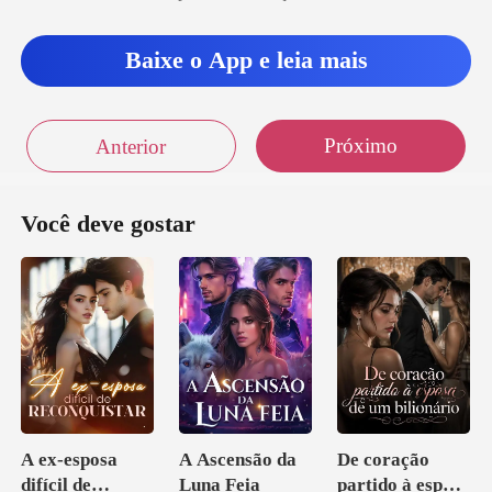
Baixe o App e leia mais
Próximo
Anterior
Você deve gostar
A ex-esposa
A Ascensão da
De coração
difícil de
Luna Feia
partido à esposa