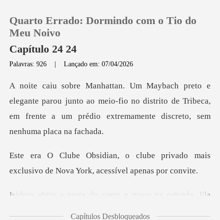
Quarto Errado: Dormindo com o Tio do
Meu Noivo
Capítulo 24 24
Palavras: 926
|
Lançado em: 07/04/2026
0
Loja
rou junto ao meio-fio no distrito de Tribeca,
em frente a um
Histórico
e privado mais
Sair
exclusivo de Nova
Baixar App
do carro e pisou na
Capítulos Desbloqueados