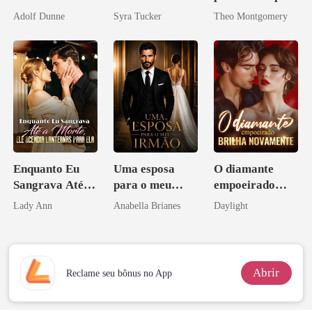
reconquistar
de um bilionário
Adolf Dunne
Syra Tucker
Theo Montgomery
Enquanto Eu
Uma esposa
O diamante
Sangrava Até a
para o meu
empoeirado
Morte, Ele
irmão
brilha
Lady Ann
Anabella Brianes
Daylight
Acendia
novamente
Lanternas Para
Ela
Abrir
Reclame seu bônus no App