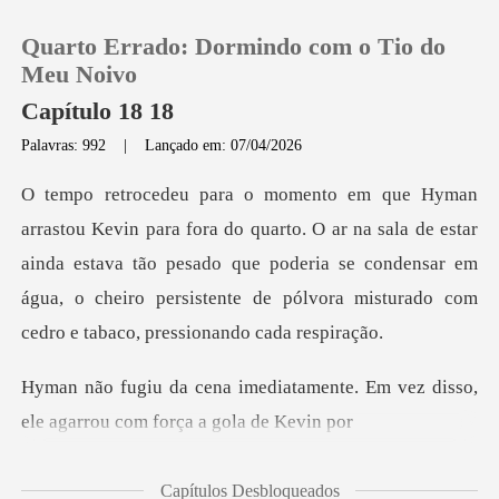
Quarto Errado: Dormindo com o Tio do
Meu Noivo
Capítulo 18 18
Palavras: 992
|
Lançado em: 07/04/2026
0
Loja
ar na sala de estar
ainda estava tão pesado que poderia se condensar em
Histórico
água, o che
Sair
amente. Em vez disso,
ele agarr
Baixar App
Capítulos Desbloqueados