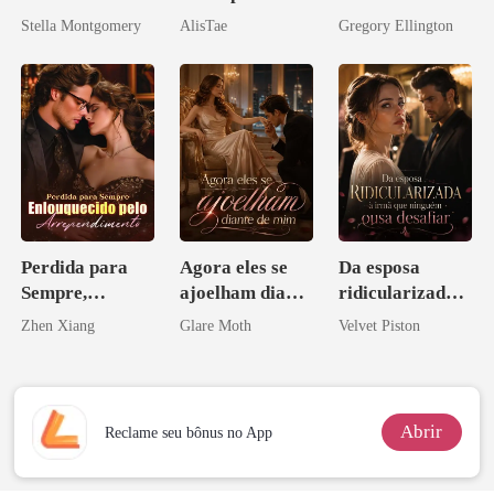
meu chefe
Stella Montgomery
AlisTae
Gregory Ellington
bilionário
Perdida para
Agora eles se
Da esposa
Sempre,
ajoelham diante
ridicularizada à
Enlouquecido
de mim
irmã que
Zhen Xiang
Glare Moth
Velvet Piston
pelo
ninguém ousa
Arrependiment
desafiar
o
Abrir
Reclame seu bônus no App