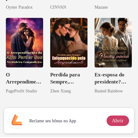
Agora me
Oyster Paradox
CINVAN
Mazane
vejam esmagá-
los
O
Perdida para
Ex-esposa do
Arrependiment
Sempre,
presidente?
o do Alfa:
Enlouquecido
Preciosa
PageProfit Studio
Zhen Xiang
Rusted Rainbow
Perder Sua
pelo
princesa de uma
Verdadeira
Arrependiment
família
Companheira
o
mafiosa!
Abrir
Reclame seu bônus no App