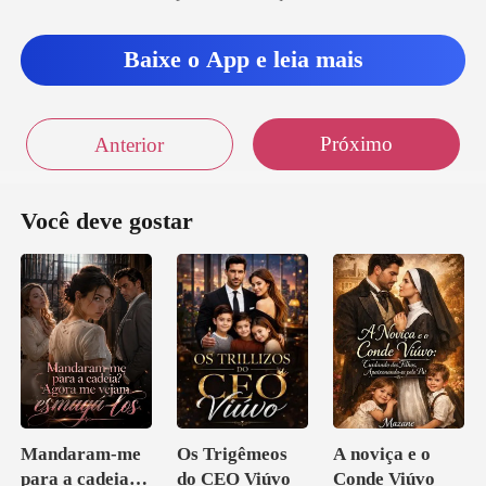
Baixe o App e leia mais
Próximo
Anterior
Você deve gostar
Mandaram-me
Os Trigêmeos
A noviça e o
para a cadeia?
do CEO Viúvo
Conde Viúvo