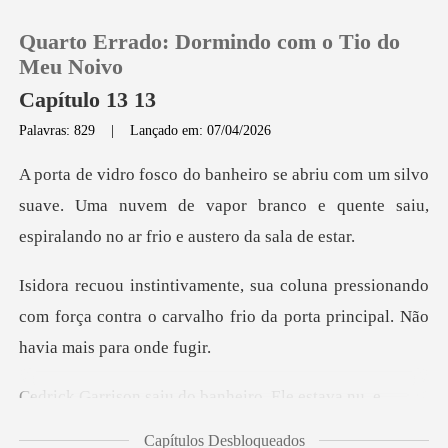
Quarto Errado: Dormindo com o Tio do
Meu Noivo
Capítulo 13 13
Palavras: 829
|
Lançado em: 07/04/2026
0
silvo
Loja
suave. Uma nuvem de vapor branco e quente sai
Histórico
ssionando
com força contra o carvalho frio da
Sair
Baixar App
saiu do banheiro.
Capítulos Desbloqueados