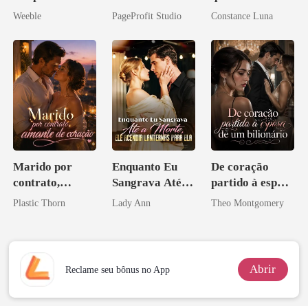
meu chefe
Agora Intocável
casamento
Weeble
PageProfit Studio
Constance Luna
aberto
Marido por
Enquanto Eu
De coração
contrato,
Sangrava Até a
partido à esposa
amante de
Morte, Ele
de um bilionário
Plastic Thorn
Lady Ann
Theo Montgomery
coração
Acendia
Lanternas Para
Ela
Abrir
Reclame seu bônus no App