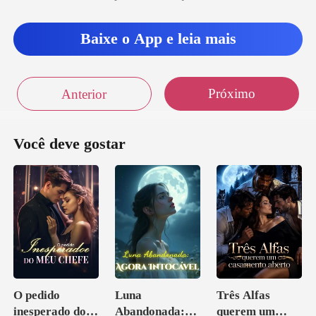
Baixe o App e leia mais
Próximo
Anterior
Você deve gostar
O pedido
Luna
Três Alfas
inesperado do
Abandonada:
querem um