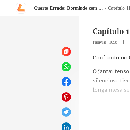
Quarto Errado: Dormindo com o Tio do Meu Noivo
/
Capítulo 1
Capítulo 1
|
Palavras: 1098
to no 
silencioso tiv
que Cedri