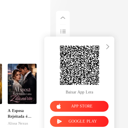
Baixar App Lera
APP STORE
A Esposa
Rejeitada é
GOOGLE PLAY
uma Zilionária
Alissa Nexus