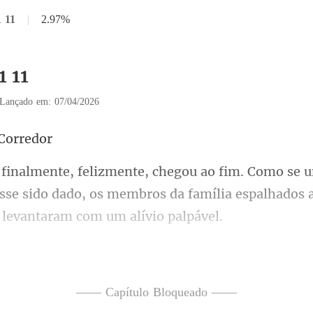
1 11
|
2.97%
1 11
Lançado em: 07/04/2026
C
esse sido dado, os membros da família espal
ixa. O antigo colar
—— Capítulo Bloqueado ——