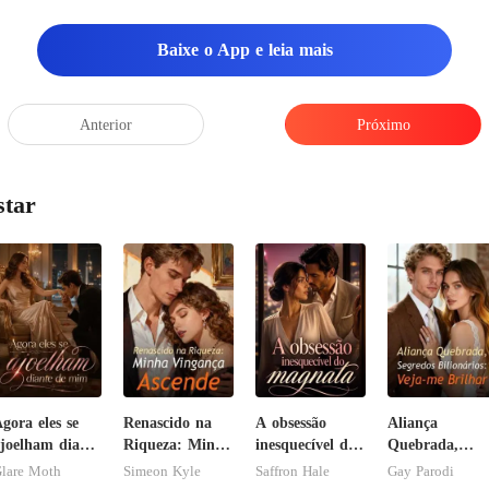
Baixe o App e leia mais
Anterior
Próximo
star
gora eles se
Renascido na
A obsessão
Aliança
joelham diante
Riqueza: Minha
inesquecível do
Quebrada,
de mim
Vingança
magnata
Segredos
lare Moth
Simeon Kyle
Saffron Hale
Gay Parodi
Ascende
Bilionários: