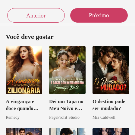
Próximo
Anterior
Você deve gostar
A vingança é
Dei um Tapa no
O destino pode
doce quando
Meu Noivo e
ser mudado?
você é uma
Casei com o
Remedy
PageProfit Studio
Mia Caldwell
zilionária
Bilionário
Inimigo Dele