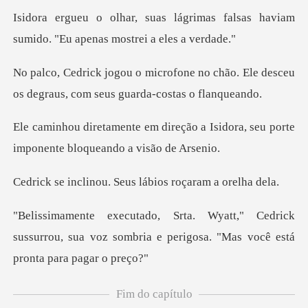
rimas falsas haviam
sumido. "Eu
no chão. Ele desceu
os degraus, co
ção a Isidora, seu porte
imponen
u. Seus lábios roç
drick
sussurrou, sua voz sombria e perigosa
Fim do capítulo