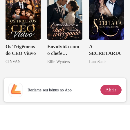
Os Trigêmeos
Envolvida com
A
do CEO Viúvo
o chefe
SECRETÁRIA
arrogante
CINVAN
Ellie Wynters
LunaSants
Abrir
Reclame seu bônus no App