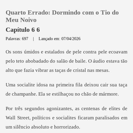
Quarto Errado: Dormindo com o Tio do
Meu Noivo
Capítulo 6 6
Palavras: 697
|
Lançado em: 07/04/2026
0
Loja
pelo teto abobadado do salão de baile. O áudio estava t
Histórico
deixou cair sua taça
de champanhe.
Sair
es de
Baixar App
Wall Street, políticos e socialites ficaram