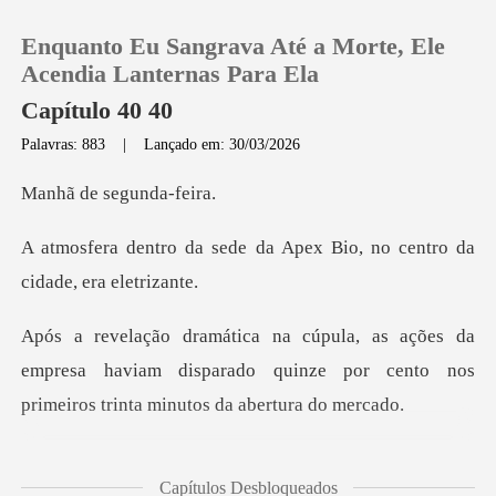
Enquanto Eu Sangrava Até a Morte, Ele
Acendia Lanternas Para Ela
Capítulo 40 40
Palavras: 883
|
Lançado em: 30/03/2026
0
e segun
Loja
e da Apex Bio, no centro
Histórico
a
Sair
empresa haviam disparado quinze por cento nos
Baixar App
rio principal, vestindo
Capítulos Desbloqueados
seu jalec