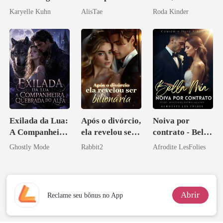
Don
Karyelle Kuhn
AlisTae
Roda Kinder
Exilada da Lua:
Após o divórcio,
Noiva por
A Companheira
ela revelou ser
contrato - Bella
Quebrada do
bilionária
Mia
Ghostly Mode
Rabbit2
Afrodite LesFolies
Alfa
Abrir
Reclame seu bônus no App