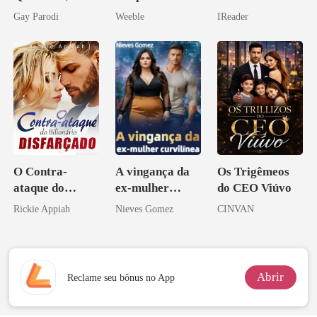
Segredos
meu chefe
relâmpago com
Gay Parodi
Weeble
IReader
Bilionários:
o magnata
Veja-me Brilhar
O Contra-
A vingança da
Os Trigêmeos
ataque do
ex-mulher
do CEO Viúvo
Bilionário
curvilínea
Rickie Appiah
Nieves Gomez
CINVAN
Disfarçado
Abrir
Reclame seu bônus no App