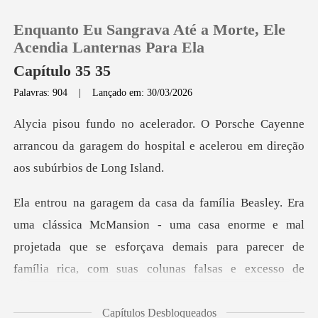
Enquanto Eu Sangrava Até a Morte, Ele
Acendia Lanternas Para Ela
Capítulo 35 35
Palavras: 904
|
Lançado em: 30/03/2026
0
ayenne
Loja
arrancou da garagem do hospital e acel
Histórico
ansion - uma casa enorme e mal
Sair
projetada que se esforçava demais para
Baixar App
Capítulos Desbloqueados