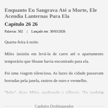
Enquanto Eu Sangrava Até a Morte, Ele
Acendia Lanternas Para Ela
Capítulo 26 26
Palavras: 502
|
Lançado em: 30/03/2026
0
feira à
Loja
o até o apartamento
temporário qu
Histórico
s da cidade passavam
Sair
borradas pela
Baixar App
êncio. "Eu também
estive no laborató
Capítulos Desbloqueados