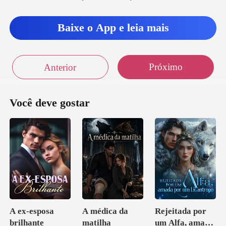
ne
Baixe o App e leia mais
Próximo
Anterior
Você deve gostar
A ex-esposa
A médica da
Rejeitada por
brilhante
matilha
um Alfa, amada