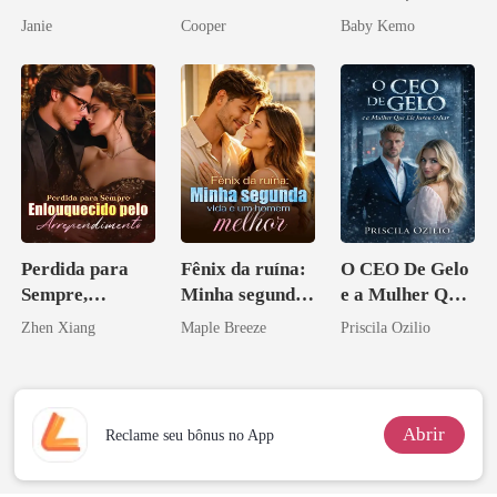
por um
Janie
Cooper
Baby Kemo
Licantropo
Perdida para
Fênix da ruína:
O CEO De Gelo
Sempre,
Minha segunda
e a Mulher Que
Enlouquecido
vida e um
Ele Jurou Odiar
Zhen Xiang
Maple Breeze
Priscila Ozilio
pelo
homem melhor
Arrependiment
o
Abrir
Reclame seu bônus no App