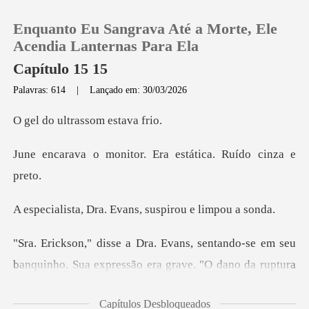
Enquanto Eu Sangrava Até a Morte, Ele
Acendia Lanternas Para Ela
Capítulo 15 15
Palavras: 614
|
Lançado em: 30/03/2026
0
ltrassom e
Loja
itor. Era estática.
Histórico
a. Evans, suspirou
Sair
Baixar App
o. Sua expressão era grave. "O dano da ruptura
ectópica... e a i
Capítulos Desbloqueados