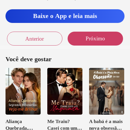
D
Baixe o App e leia mais
Próximo
Anterior
Você deve gostar
Aliança
Me Traiu?
A babá é a mais
Quebrada,
Casei com um
nova obsessão