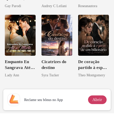
Segredos
Magnata
do CEO
Gay Parodi
Audrey C Leilani
Roseanautora
Bilionários:
Veja-me Brilhar
Enquanto Eu
Cicatrizes do
De coração
Sangrava Até a
destino
partido à esposa
Morte, Ele
de um bilionário
Lady Ann
Syra Tucker
Theo Montgomery
Acendia
Lanternas Para
Ela
Abrir
Reclame seu bônus no App