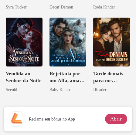
agora intocável
Don
Syra Tucker
Decaf Demon
Roda Kinder
Vendida ao
Rejeitada por
Tarde demais
Senhor da Noite
um Alfa, amada
para me
por um
reconquistar!
Seenbi
Baby Kemo
IReader
Licantropo
Abrir
Reclame seu bônus no App