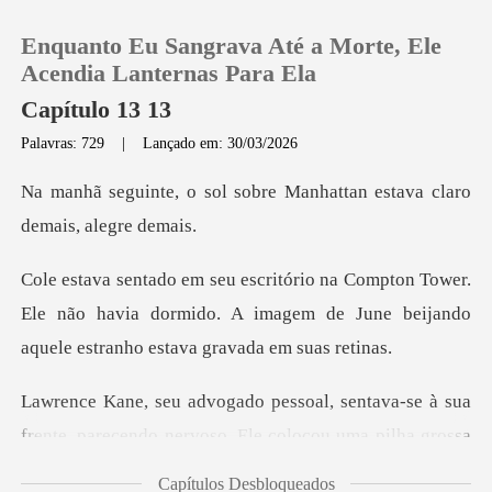
Enquanto Eu Sangrava Até a Morte, Ele
Acendia Lanternas Para Ela
Capítulo 13 13
Palavras: 729
|
Lançado em: 30/03/2026
0
sobre Manhattan estava cl
Loja
ower.
Histórico
Ele não havia dormido. A imagem de June beij
Sair
ntava-se à sua
Baixar App
frente, parecendo nervos
Capítulos Desbloqueados