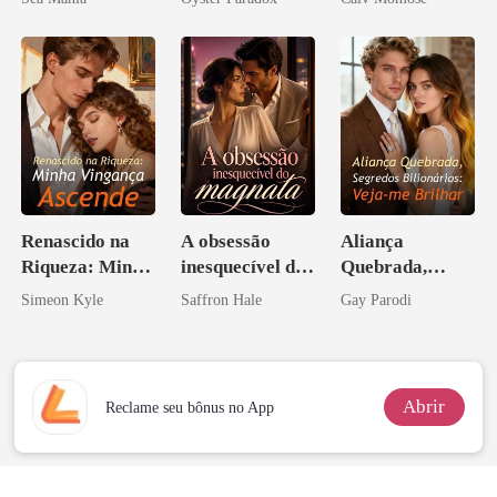
vejam esmagá-
los
Renascido na
A obsessão
Aliança
Riqueza: Minha
inesquecível do
Quebrada,
Vingança
magnata
Segredos
Simeon Kyle
Saffron Hale
Gay Parodi
Ascende
Bilionários:
Veja-me Brilhar
Abrir
Reclame seu bônus no App