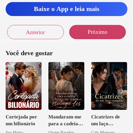
Baixe o App e leia mais
Próximo
Anterior
Você deve gostar
Cortejada por
Mandaram-me
Cicatrizes de
um bilionário
para a cadeia?
um laço
Agora me
rompido
Sea Mania
Oyster Paradox
Calv Momose