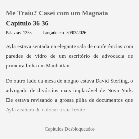
Me Traiu? Casei com um Magnata
Capítulo 36 36
Palavras: 1253
|
Lançado em: 30/03/2026
0
rências com
paredes de vidro de um escritório
Loja
Histórico
e divórcios mais implacável de Nova York.
Sair
Ele estava revisando a g
Baixar App
ecus
Capítulos Desbloqueados