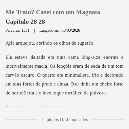
Me Traiu? Casei com um Magnata
Capítulo 28 28
Palavras: 1331
|
Lançado em: 30/03/2026
0
abrindo os ol
Loja
eda de um tom
carvão escuro. O quarto era minimalista, frio e decorado
Histórico
em tons fortes de pr
Sair
u-se rapid
Baixar App
Capítulos Desbloqueados