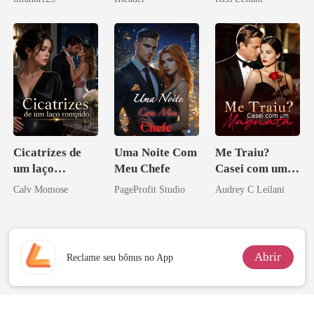
a rejeitei
escrava do rei
maligno
Cicatrizes de
Uma Noite Com
Me Traiu?
um laço
Meu Chefe
Casei com um
rompido
Magnata
Calv Momose
PageProfit Studio
Audrey C Leilani
Abrir
Reclame seu bônus no App