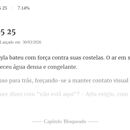
5 25
|
7.14%
25 25
Lançado em: 30/03/2026
suas costelas. O ar em
s, forçando-se a manter c
yla exigiu, com 
no b
—— Capítulo Bloqueado ——