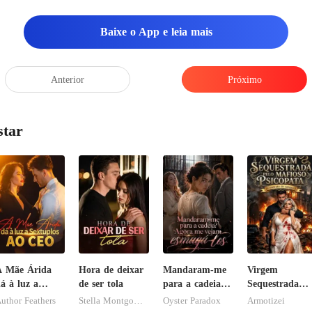
Baixe o App e leia mais
Anterior
Próximo
star
A Mãe Árida
Hora de deixar
Mandaram-me
Virgem
á à luz a
de ser tola
para a cadeia?
Sequestrada
extuplos ao
Agora me
pelo Mafioso
uthor Feathers
Stella Montgomery
Oyster Paradox
Armotizei
CEO
vejam esmagá-
Psicopata :