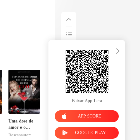
Baixar App Lera
APP STORE
Uma dose de
amor e o
GOOGLE PLAY
coração de um
Roseanautora
CEO, por favor