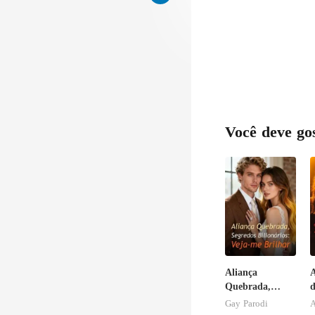
Você deve go
Aliança
Quebrada,
d
Segredos
S
Gay Parodi
A
Bilionários: