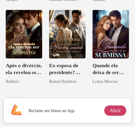
Após o divórcio,
Ex-esposa do
Quando ela
ela revelou ser
presidente?
deixa de ser
bilionária
Preciosa
submissa
Rabbit2
Rusted Rainbow
Lynna Morrow
princesa de uma
família
mafiosa!
Abrir
Reclame seu bônus no App