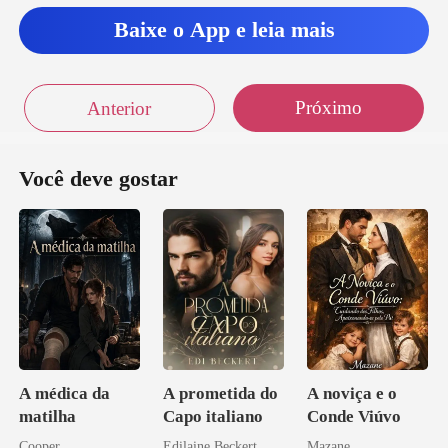
Baixe o App e leia mais
Próximo
Anterior
Você deve gostar
A médica da
A prometida do
A noviça e o
matilha
Capo italiano
Conde Viúvo
Cooper
Edilaine Beckert
Mazane