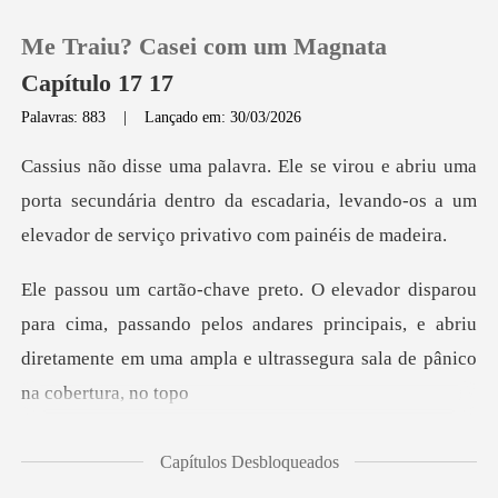
Me Traiu? Casei com um Magnata
Capítulo 17 17
Palavras: 883
|
Lançado em: 30/03/2026
0
a
porta secundária dentro da escadaria, levando-os a u
Loja
Histórico
ma, passando pelos andares principais, e abriu
Sair
diretamente em
Baixar App
Capítulos Desbloqueados