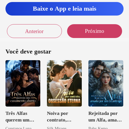
Baixe o App e leia mais
Próximo
Anterior
Você deve gostar
Três Alfas
Noiva por
Rejeitada por
querem um
contrato,
um Alfa, amada
casamento
obsessão eterna
por um
Constance Luna
Silk Mirage
Baby Kemo