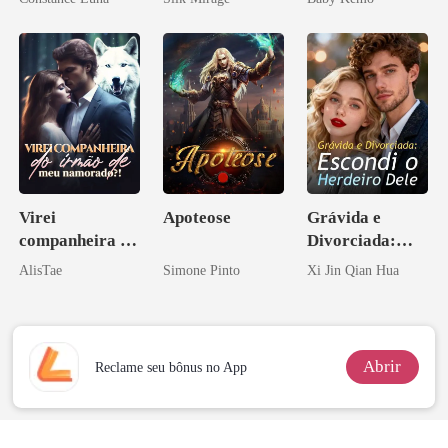
aberto
Licantropo
Virei
Apoteose
Grávida e
companheira do
Divorciada:
irmão de meu
Escondi o
AlisTae
Simone Pinto
Xi Jin Qian Hua
namorado?!
Herdeiro Dele
Abrir
Reclame seu bônus no App