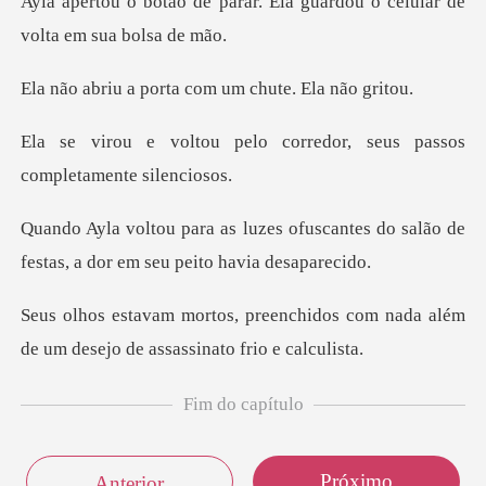
ar. Ela guardou o celular d
orta com um chute
o corredor, seus passos
c
fuscantes do salão de
festas, a do
hidos com nada além
de um desejo
Fim do capítulo
Próximo
Anterior