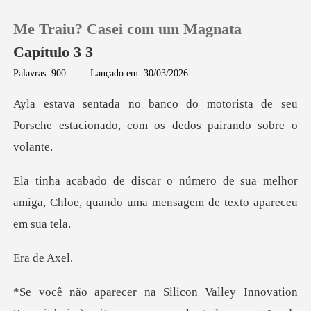
Me Traiu? Casei com um Magnata
Capítulo 3 3
Palavras: 900
|
Lançado em: 30/03/2026
0
rista de seu
Porsche estacionado, co
Loja
e sua melhor
Histórico
amiga, Chloe, quando uma
Sair
de A
Baixar App