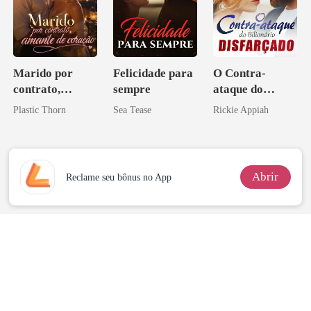
Marido por
Felicidade para
O Contra-
contrato,
sempre
ataque do
amante de
Bilionário
Plastic Thorn
Sea Tease
Rickie Appiah
coração
Disfarçado
Abrir
Reclame seu bônus no App